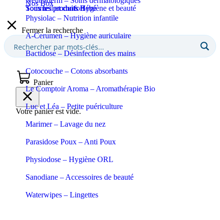
Neutraderm – Soins dermatologiques
Nos Box
Sommeil et confort
Tous les produits Bébé
Tous les produits Hygiène et beauté
Physiolac – Nutrition infantile
Fermer la recherche
A-Cerumen – Hygiène auriculaire
Bactidose – Désinfection des mains
Cotocouche – Cotons absorbants
Panier
Le Comptoir Aroma – Aromathérapie Bio
Luc et Léa – Petite puériculture
Votre panier est vide.
Marimer – Lavage du nez
Parasidose Poux – Anti Poux
Physiodose – Hygiène ORL
Sanodiane – Accessoires de beauté
Waterwipes – Lingettes